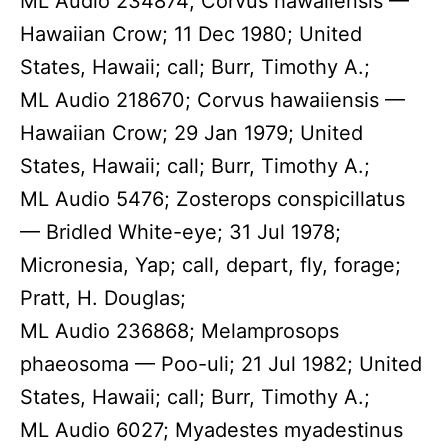
ML Audio 234874; Corvus hawaiiensis —
Hawaiian Crow; 11 Dec 1980; United
States, Hawaii; call; Burr, Timothy A.;
ML Audio 218670; Corvus hawaiiensis —
Hawaiian Crow; 29 Jan 1979; United
States, Hawaii; call; Burr, Timothy A.;
ML Audio 5476; Zosterops conspicillatus
— Bridled White-eye; 31 Jul 1978;
Micronesia, Yap; call, depart, fly, forage;
Pratt, H. Douglas;
ML Audio 236868; Melamprosops
phaeosoma — Poo-uli; 21 Jul 1982; United
States, Hawaii; call; Burr, Timothy A.;
ML Audio 6027; Myadestes myadestinus