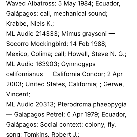
Waved Albatross; 5 May 1984; Ecuador,
Galápagos; call, mechanical sound;
Krabbe, Niels K.;
ML Audio 214333; Mimus graysoni —
Socorro Mockingbird; 14 Feb 1988;
Mexico, Colima; call; Howell, Steve N. G.;
ML Audio 163903; Gymnogyps
californianus — California Condor; 2 Apr
2003; United States, California; ; Gerwe,
Vincent;
ML Audio 20313; Pterodroma phaeopygia
— Galapagos Petrel; 6 Apr 1979; Ecuador,
Galápagos; Social context: colony, fly,
song; Tomkins, Robert J.;