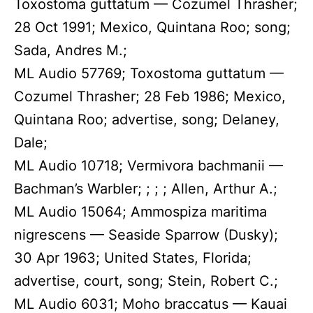
Toxostoma guttatum — Cozumel Thrasher;
28 Oct 1991; Mexico, Quintana Roo; song;
Sada, Andres M.;
ML Audio 57769; Toxostoma guttatum —
Cozumel Thrasher; 28 Feb 1986; Mexico,
Quintana Roo; advertise, song; Delaney,
Dale;
ML Audio 10718; Vermivora bachmanii —
Bachman’s Warbler; ; ; ; Allen, Arthur A.;
ML Audio 15064; Ammospiza maritima
nigrescens — Seaside Sparrow (Dusky);
30 Apr 1963; United States, Florida;
advertise, court, song; Stein, Robert C.;
ML Audio 6031; Moho braccatus — Kauai