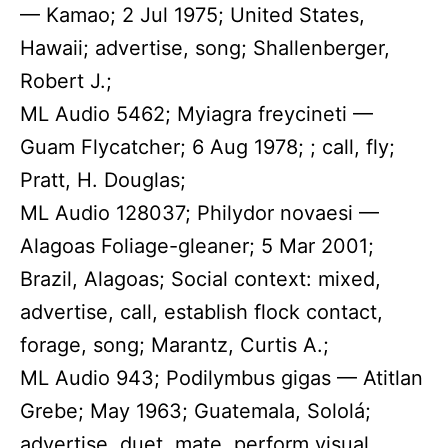
— Kamao; 2 Jul 1975; United States,
Hawaii; advertise, song; Shallenberger,
Robert J.;
ML Audio 5462; Myiagra freycineti —
Guam Flycatcher; 6 Aug 1978; ; call, fly;
Pratt, H. Douglas;
ML Audio 128037; Philydor novaesi —
Alagoas Foliage-gleaner; 5 Mar 2001;
Brazil, Alagoas; Social context: mixed,
advertise, call, establish flock contact,
forage, song; Marantz, Curtis A.;
ML Audio 943; Podilymbus gigas — Atitlan
Grebe; May 1963; Guatemala, Sololá;
advertise, duet, mate, perform visual