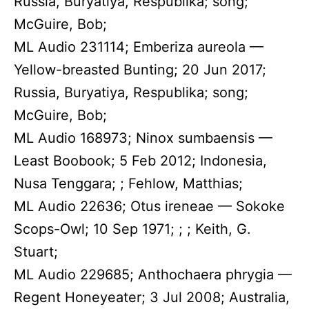
Russia, Buryatiya, Respublika; song;
McGuire, Bob;
ML Audio 231114; Emberiza aureola —
Yellow-breasted Bunting; 20 Jun 2017;
Russia, Buryatiya, Respublika; song;
McGuire, Bob;
ML Audio 168973; Ninox sumbaensis —
Least Boobook; 5 Feb 2012; Indonesia,
Nusa Tenggara; ; Fehlow, Matthias;
ML Audio 22636; Otus ireneae — Sokoke
Scops-Owl; 10 Sep 1971; ; ; Keith, G.
Stuart;
ML Audio 229685; Anthochaera phrygia —
Regent Honeyeater; 3 Jul 2008; Australia,