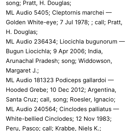
song; Pratt, H. Douglas;
ML Audio 5405; Cleptornis marchei —
Golden White-eye; 7 Jul 1978; ; call; Pratt,
H. Douglas;
ML Audio 236434; Liocichla bugunorum —
Bugun Liocichla; 9 Apr 2006; India,
Arunachal Pradesh; song; Widdowson,
Margaret J.;
ML Audio 181323 Podiceps gallardoi —
Hooded Grebe; 10 Dec 2012; Argentina,
Santa Cruz; call, song; Roesler, Ignacio;
ML Audio 240564; Cinclodes palliatus —
White-bellied Cinclodes; 12 Nov 1983;
Peru, Pasco; call; Krabbe, Niels K.;